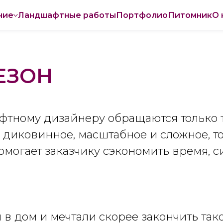
ние
Ландшафтные работы
Портфолио
Питомник
О 
ЕЗОН
афтному дизайнеру обращаются только т
о диковинное, масштабное и сложное, то 
могает заказчику сэкономить время, си
в дом и мечтали скорее закончить так