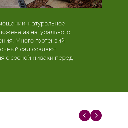
мощении, натуральное
ложена из натурального
ения. Много гортензий
точный сад создают
я с сосной ниваки перед