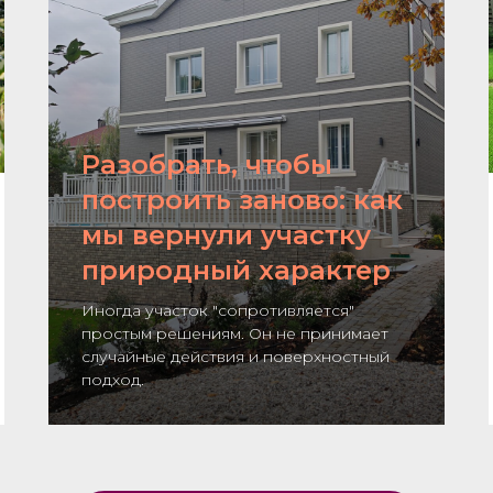
Разобрать, чтобы
построить заново: как
мы вернули участку
природный характер
Иногда участок "сопротивляется"
простым решениям. Он не принимает
случайные действия и поверхностный
подход.