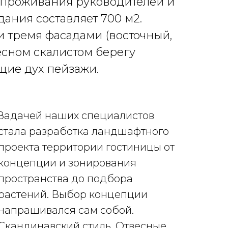
 проживания руководителей и
ания составляет 700 м2.
и тремя фасадами (восточный,
есном скалистом берегу
щие дух пейзажи.
Задачей наших специалистов
стала разработка ландшафтного
проекта территории гостиницы от
концепции и зонирования
пространства до подбора
растений. Выбор концепции
напрашивался сам собой.
Скандинавский стиль. Отвесные