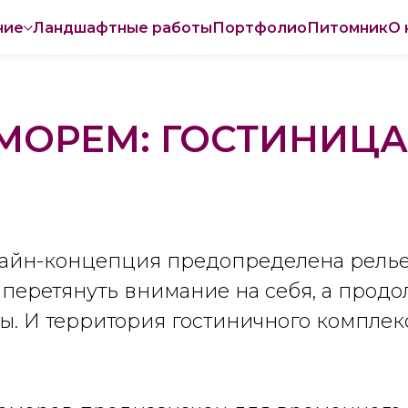
ние
Ландшафтные работы
Портфолио
Питомник
О 
МОРЕМ: ГОСТИНИЦ
зайн-концепция предопределена релье
 перетянуть внимание на себя, а продо
. И территория гостиничного комплек