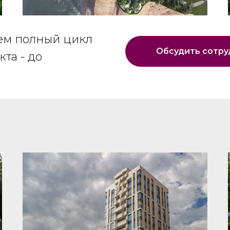
ем полный цикл
Обсудить сотру
кта - до