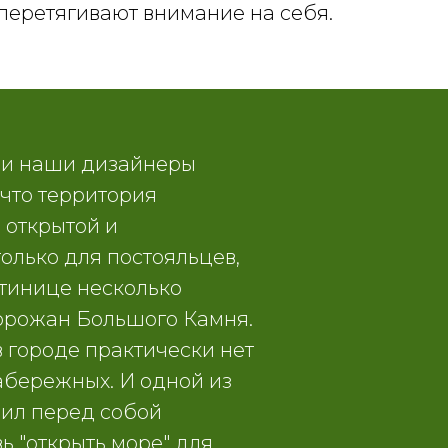
перетягивают внимание на себя.
ии наши дизайнеры
 что территория
 открытой и
олько для постояльцев,
тинице несколько
горожан Большого Камня.
в городе практически нет
абережных. И одной из
вил перед собой
ь "открыть море" для