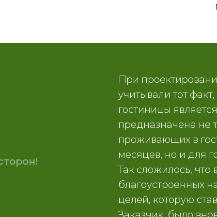
я
При проектирован
учитывали тот факт,
гостиницы является
предназначена не т
проживающих в гос
месяцев, но и для 
сторон!
Так сложилось, что 
благоустроенных н
целей, которую ста
Заказчик, было внов