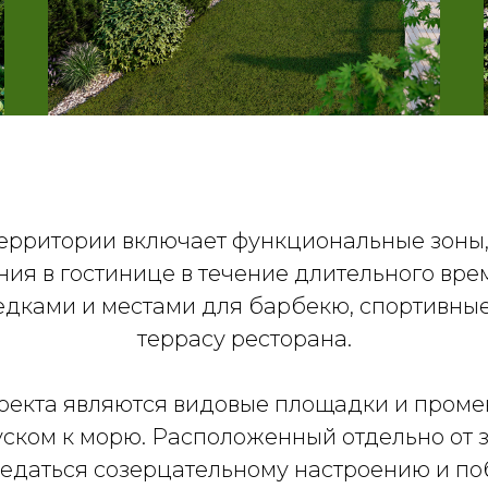
территории включает функциональные зоны
ия в гостинице в течение длительного врем
седками и местами для барбекю, спортивны
террасу ресторана.
оекта являются видовые площадки и промен
ком к морю. Расположенный отдельно от з
едаться созерцательному настроению и по