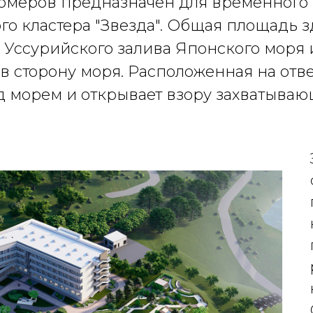
 номеров предназначен для временного
о кластера "Звезда". Общая площадь зд
у Уссурийского залива Японского моря 
 сторону моря. Расположенная на отв
д морем и открывает взору захватываю